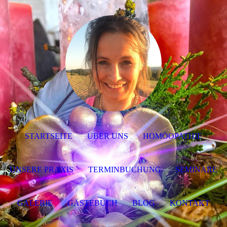
STARTSEITE
ÜBER UNS
HOMÖOPATHIE
UNSERE PRAXIS
TERMINBUCHUNG
SEMINARE
GALERIE
GÄSTEBUCH
BLOG
KONTAKT