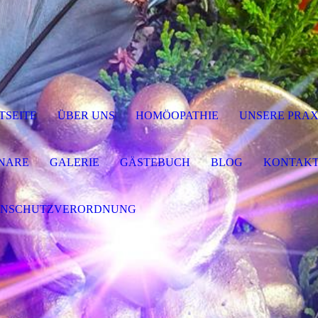
TSEITE
ÜBER UNS
HOMÖOPATHIE
UNSERE PRAX
NARE
GALERIE
GÄSTEBUCH
BLOG
KONTAK
ENSCHUTZVERORDNUNG