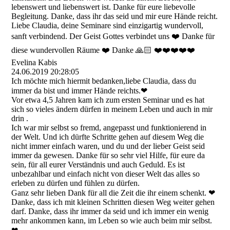
lebenswert und liebenswert ist. Danke für eure liebevolle
Begleitung. Danke, dass ihr das seid und mir eure Hände reicht.
Liebe Claudia, deine Seminare sind einzigartig wundervoll,
sanft verbindend. Der Geist Gottes verbindet uns ❤️ Danke für
diese wundervollen Räume ❤️ Danke 🙏🏻 ❤️❤️❤️❤️❤️
Evelina Kabis
24.06.2019
20:28:05
Ich möchte mich hiermit bedanken,liebe Claudia, dass du
immer da bist und immer Hände reichts.❤
Vor etwa 4,5 Jahren kam ich zum ersten Seminar und es hat
sich so vieles ändern dürfen in meinem Leben und auch in mir
drin .
Ich war mir selbst so fremd, angepasst und funktionierend in
der Welt. Und ich dürfte Schritte gehen auf diesem Weg die
nicht immer einfach waren, und du und der lieber Geist seid
immer da gewesen. Danke für so sehr viel Hilfe, für eure da
sein, für all eurer Verständnis und auch Geduld. Es ist
unbezahlbar und einfach nicht von dieser Welt das alles so
erleben zu dürfen und fühlen zu dürfen.
Ganz sehr lieben Dank für all die Zeit die ihr einem schenkt. ❤
Danke, dass ich mit kleinen Schritten diesen Weg weiter gehen
darf. Danke, dass ihr immer da seid und ich immer ein wenig
mehr ankommen kann, im Leben so wie auch beim mir selbst.