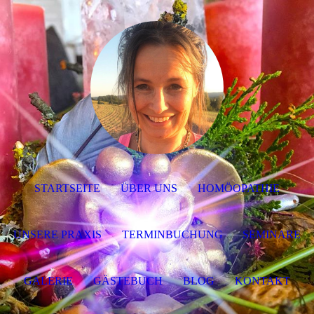
STARTSEITE
ÜBER UNS
HOMÖOPATHIE
UNSERE PRAXIS
TERMINBUCHUNG
SEMINARE
GALERIE
GÄSTEBUCH
BLOG
KONTAKT