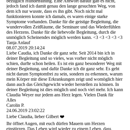
bezüglich Hundetraining. Eine Antwort darauf gab es nicht,
jedoch fand ich damit genau den lange gesuchten Weg, von
dem ich nur wusste, dass es ihn gibt. Noch nicht mal
funktionieren konnte ich damals, es waren einige starke
Symptome vorhanden. Danke für die geistige Begleitung, die
wundervollen ZeitRäume, die Seminare und das Wiederfühlen
des Herzens. Danke für die liebevolle Begleitung, durch die
unmöglich Scheinendes möglich werden kann. <3 <3 <3 <3 <3
Tanja Anlauf
08.07.2019
20:14:24
Liebe Caudia, ich Danke dir ganz sehr. Seit 2014 bin ich in
deiner Begleitung und so vieles, was vorher nicht möglich
schien, durfte schon heilen. Es ist ein ganz besonderer Weg mit
deiner Begleitung, und dafür Danke ich dir ganz sehr. Es geht
nicht darum Symptomfrei zu sein, sondern zu erkennen, warum
mein Körper mir diese Erkrankungen zeigt und womöglich hier
dann auch das Gleichgewicht wieder herstellen zu können. In
deiner Begleitung ist dies möglich und noch viel mehr. Ich kann
Claudia Weyer nur jedem ans Herz legen. Vielen Dank für
Alles
Carolin P.
24.06.2019
23:02:22
Liebe Claudia, lieber Gilbert ❤️
Ihr öffnet Augen, mit euch dürfen Mauern um Herzen
einstürzen. Das Leben wird wieder zu einem Leben, dass