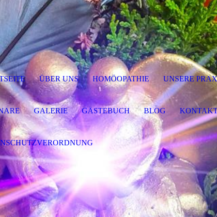
TSEITE
ÜBER UNS
HOMÖOPATHIE
UNSERE PRAX
NARE
GALERIE
GÄSTEBUCH
BLOG
KONTAK
ENSCHUTZVERORDNUNG