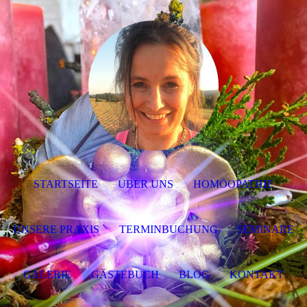
STARTSEITE
ÜBER UNS
HOMÖOPATHIE
UNSERE PRAXIS
TERMINBUCHUNG
SEMINARE
GALERIE
GÄSTEBUCH
BLOG
KONTAKT