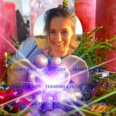
STARTSEITE
ÜBER UNS
HOMÖOPATHIE
UNSERE PRAXIS
TERMINBUCHUNG
SEMINARE
GALERIE
GÄSTEBUCH
BLOG
KONTAKT