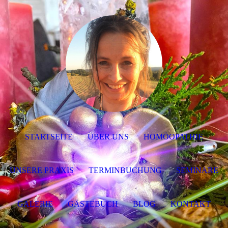
STARTSEITE
ÜBER UNS
HOMÖOPATHIE
UNSERE PRAXIS
TERMINBUCHUNG
SEMINARE
GALERIE
GÄSTEBUCH
BLOG
KONTAKT